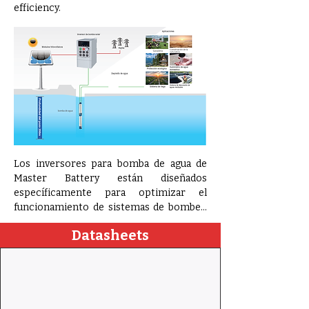
efficiency.
Los inversores para bomba de agua de 
Master Battery están diseñados 
específicamente para optimizar el 
funcionamiento de sistemas de bombeo 
alimentados por energía solar. Estos 
Datasheets
inversores permiten que las bombas de 
agua operen de manera eficiente y 
continua, aprovechando al máximo la 
energía solar disponible, incluso en zonas 
remotas o sin acceso a la red eléctrica.
