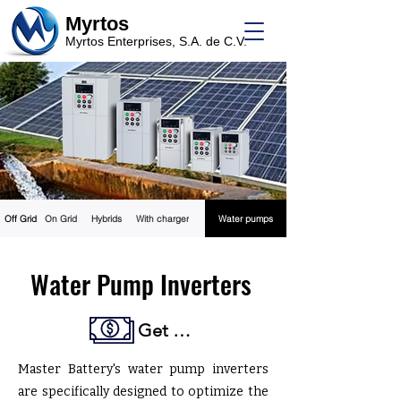
Myrtos
Myrtos Enterprises, S.A. de C.V.
Off Grid
On Grid
Hybrids
With charger
Water pumps
Water Pump Inverters
Get a Quote
Master Battery's water pump inverters
are specifically designed to optimize the