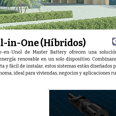
l-in-One (Híbridos)
o-en-Uno) de Master Battery ofrecen una solución 
ergía renovable en un solo dispositivo. Combinando
 y fácil de instalar, estos sistemas están diseñados 
noma, ideal para viviendas, negocios y aplicaciones rur
iseño modular, los sistemas All-in-One de Master Ba
inistro constante de electricidad, incluso en áreas re
scan simplificar la instalación y operación de sus s
 todo en una solución compacta y de alto rendimiento.