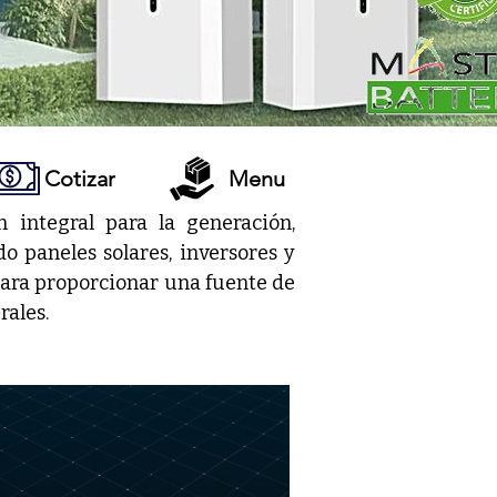
Cotizar
Menu
integral para la generación, 
 paneles solares, inversores y 
para proporcionar una fuente de 
ales.

ttery optimizan el rendimiento 
motas o fuera de la red. Son la 
istemas solares, maximizando la 