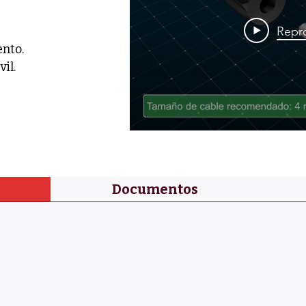
Repro
ento.
il.
Documentos