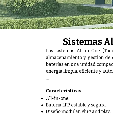
Sistemas Al
Los sistemas All-in-One (Tod
almacenamiento y gestión de en
baterías en una unidad compacta
energía limpia, eficiente y autó
Con su tecnología avanzada y d
Características
energético, garantizando un sum
opción perfecta para quienes bu
All-in-one.
Batería LFP, estable y segura.
eficiencia y reduciendo costos,
Diseño modular, Plug and play.