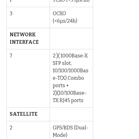
3
OCXO 
(<6µs/24h)
NETWORK 
INTERFACE
7
2 ╳ 1000Base-X 
SFP slot, 
10/100/1000Bas
e-T(X) Combo 
ports + 
2╳10/100Base-
TX RJ45 ports
SATELLITE
2
GPS/BDS (Dual-
Mode)