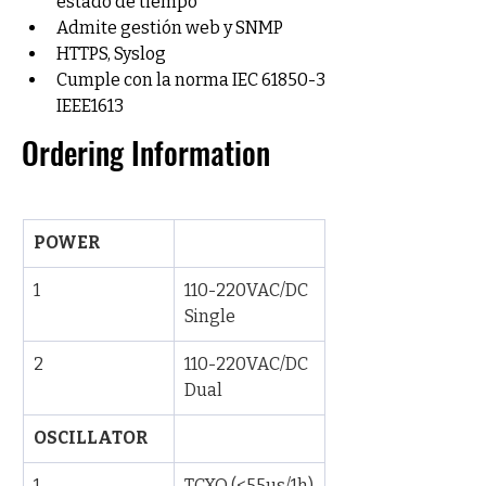
estado de tiempo
Admite gestión web y SNMP
HTTPS, Syslog
Cumple con la norma IEC 61850-3 
IEEE1613
Ordering Information
POWER
1
110-220VAC/DC 
Single
2
110-220VAC/DC 
Dual
OSCILLATOR
1
TCXO (<55µs/1h)