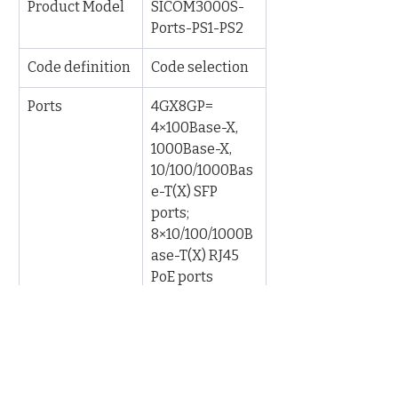
Product Model
SICOM3000S-
Ports-PS1-PS2
Code definition
Code selection
Ports
4GX8GP= 
4×100Base-X, 
1000Base-X, 
10/100/1000Bas
e-T(X) SFP 
ports; 
8×10/100/1000B
ase-T(X) RJ45 
PoE ports
PS1-PS2
L16-L16=48VDC 
(18-57VDC), 
redundant 
power inputs