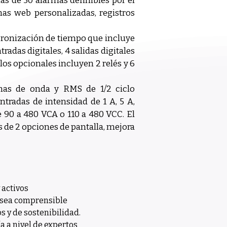
s de 50 alarmas definibles por el 
as web personalizadas, registros 
cronización de tiempo que incluye 
adas digitales, 4 salidas digitales 
os opcionales incluyen 2 relés y 6 
mas de onda y RMS de 1/2 ciclo 
radas de intensidad de 1 A, 5 A, 
 90 a 480 VCA o 110 a 480 VCC. El 
de 2 opciones de pantalla, mejora 
 activos
a sea comprensible
s y de sostenibilidad.
a a nivel de expertos