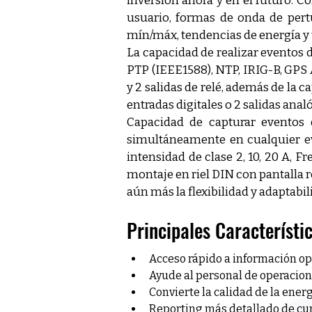
inversión ahora y en el futuro. C
usuario, formas de onda de pertu
mín/máx, tendencias de energía y 
La capacidad de realizar eventos 
PTP (IEEE1588), NTP, IRIG-B, GPS AS
y 2 salidas de relé, además de la 
entradas digitales o 2 salidas anal
Capacidad de capturar eventos 
simultáneamente en cualquier eve
intensidad de clase 2, 10, 20 A, 
montaje en riel DIN con pantalla 
aún más la flexibilidad y adaptabi
Principales Característi
Acceso rápido a información opor
Ayude al personal de operacione
Convierte la calidad de la ener
Reporting más detallado de cump