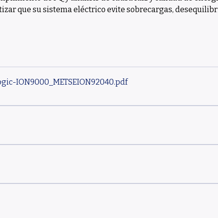
tizar que su sistema eléctrico evite sobrecargas, desequili
rLogic-ION9000_METSEION92040
.pdf