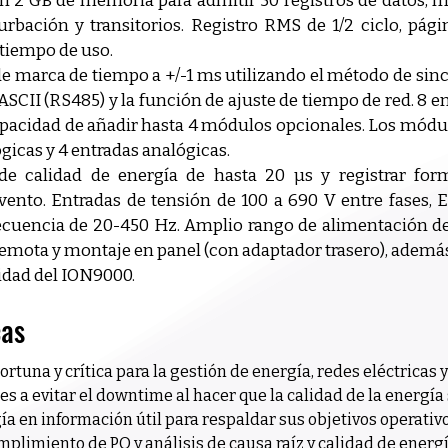
on 2 GB de memoria para admitir 50 registros de datos, má
rbación y transitorios. Registro RMS de 1/2 ciclo, págin
tiempo de uso. 
de marca de tiempo a +/-1 ms utilizando el método de sin
CII (RS485) y la función de ajuste de tiempo de red. 8 entr
capacidad de añadir hasta 4 módulos opcionales. Los módul
ógicas y 4 entradas analógicas. 
de calidad de energía de hasta 20 µs y registrar for
nto. Entradas de tensión de 100 a 690 V entre fases, Ent
Frecuencia de 20-450 Hz. Amplio rango de alimentación de
remota y montaje en panel (con adaptador trasero), además 
lidad del ION9000.
cas
tuna y crítica para la gestión de energía, redes eléctricas y
s a evitar el downtime al hacer que la calidad de la energí
gía en información útil para respaldar sus objetivos operativo
limiento de PQ y análisis de causa raíz y calidad de energí