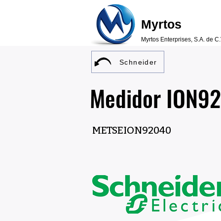
Myrtos
Myrtos Enterprises, S.A. de C.
Schneider
Medidor ION9
METSEION92040