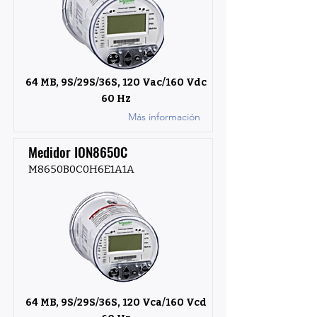
64 MB, 9S/29S/36S, 120 Vac/160 Vdc
60 Hz
Más información
Medidor ION8650C
M8650B0C0H6E1A1A
64 MB, 9S/29S/36S, 120 Vca/160 Vcd