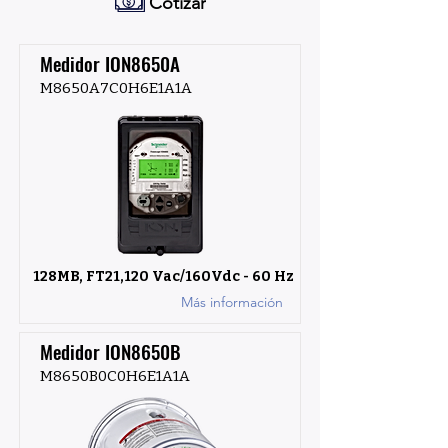
Cotizar
Medidor ION8650A
M8650A7C0H6E1A1A
128MB, FT21,120 Vac/160Vdc - 60 Hz
Más información
Medidor ION8650B
M8650B0C0H6E1A1A