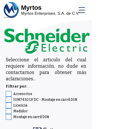
Myrtos
Myrtos Enterprises, S.A. de C.V.
Seleccione el articulo del cual
requiere información, no dude en
contactarnos para obtener más
aclaraciones...
Filtrar por:
Accesorios
ION7410 LV DC - Montaje en carril DIN
Licencia
Medidor
Montaje en carril DIN