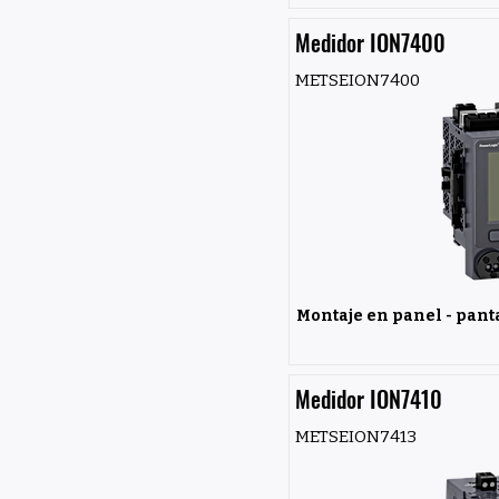
Medidor ION7400
METSEION7400
Montaje en panel - panta
Medidor ION7410
METSEION7413