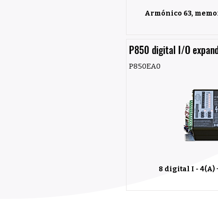
Armónico 63, memori
P850 digital I/O expan
P850EA0
8 digital I - 4(A)