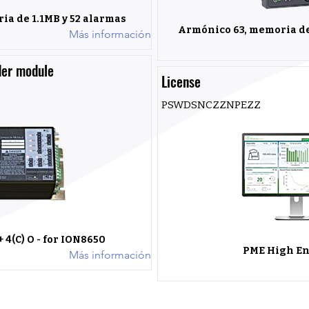
a de 1.1MB y 52 alarmas
Armónico 63, memoria de
Más información
der module
License
PSWDSNCZZNPEZZ
 + 4(C) O - for ION8650
PME High En
Más información