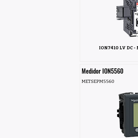
ION7410 LV DC - 
Medidor ION5560
METSEPM5560