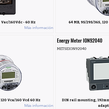
0 Vac/160Vdc - 60 Hz
64 MB, 9S/29S/36S, 120
Más información
Energy Meter ION92040
METSEION92040
, 120 Vca/160 Vcd 60 Hz
DIN rail mounting, 192mm
Más información
adapt