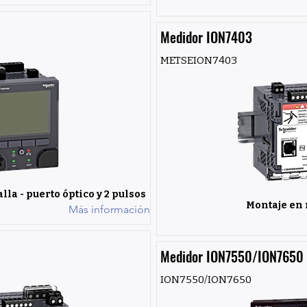
Medidor ION7403
METSEION7403
lla - puerto óptico y 2 pulsos
Montaje en 
Más información
Medidor ION7550/ION7650
ION7550/ION7650