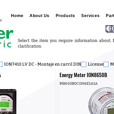
Home
About Us
Products
Services
Par
V.
Select the item you require information about; f
clarification.
ION7410 LV DC - Montaje en carril DIN
License
M
A
Energy Meter ION8650B
M8650B0C0H6E1A1A