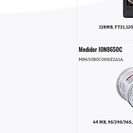
128MB, FT21,12
Medidor ION8650C
M8650B0C0H6E1A1A
64 MB, 9S/29S/36S