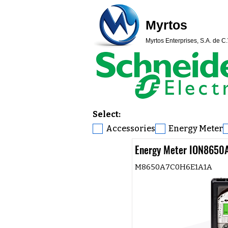
Myrtos
Myrtos Enterprises, S.A. de C.
Select:
Accessories
Energy Meter
Energy Meter ION8650
M8650A7C0H6E1A1A