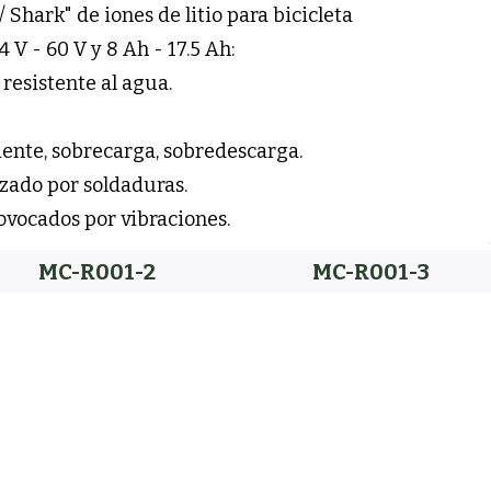
 Shark" de iones de litio para bicicleta
 V - 60 V y 8 Ah - 17.5 Ah:
resistente al agua.
riente, sobrecarga, sobredescarga.
izado por soldaduras.
ovocados por vibraciones.
MC-R001-2
MC-R001-3