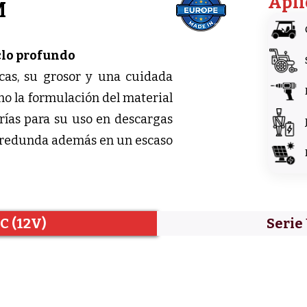
Apli
M
clo profundo
acas, su grosor y una cuidada
omo la formulación del material
erías para su uso en descargas
lo redunda además en un escaso
C (12V)
Serie