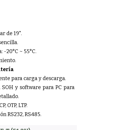
r de 19".
sencilla.
: -20°C ~ 55°C.
iento.
atería
nte para carga y descarga.
, SOH y software para PC para
tallado.
P, OTP, LTP.
ón RS232, RS485.​