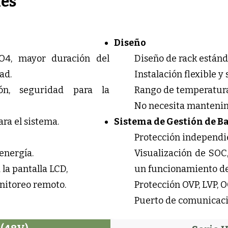
es
Diseño
PO4, mayor duración del
Diseño de rack estánda
ad.
Instalación flexible y 
ón, seguridad para la
Rango de temperatura
No necesita mantenim
ara el sistema.
Sistema de Gestión de B
Protección independie
energía.
Visualización de SOC
la pantalla LCD,
un funcionamiento de
nitoreo remoto.​
Protección OVP, LVP, OC
Puerto de comunicaci