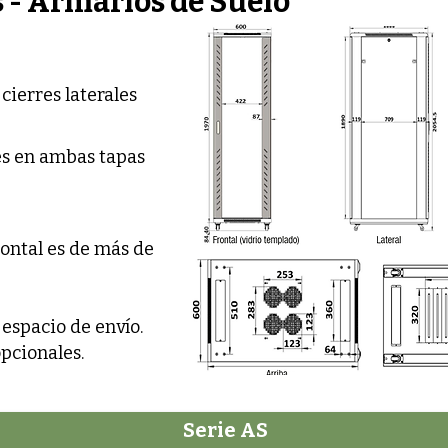
 - Armarios de Suelo
cierres laterales
les en ambas tapas
rontal es de más de
espacio de envío.
opcionales.
Serie AS