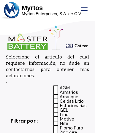
Myrtos
Myrtos Enterprises, S.A. de C.V.
Cotizar
Seleccione el articulo del cual
requiere información, no dude en
contactarnos para obtener más
aclaraciones...
_
AGM
Armarios
Arranque
Celdas Litio
Estacionarias
GEL
Litio
Motive
Filtrar por :
Nife
Plomo Puro
Zinc Aire