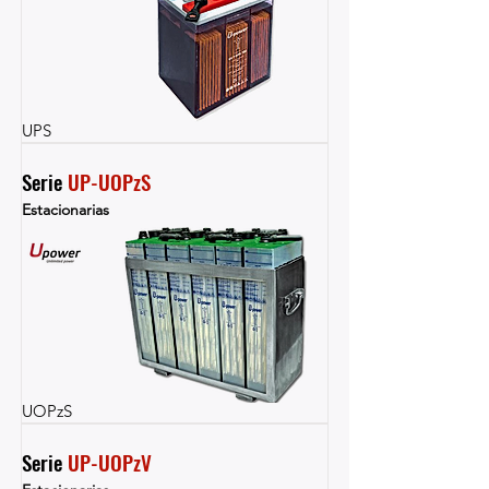
UPS
Serie 
UP-UOPzS
Estacionarias
UOPzS
Serie 
UP-UOPzV