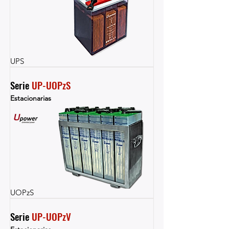
UPS
Serie 
UP-UOPzS
Estacionarias
UOPzS
Serie 
UP-UOPzV