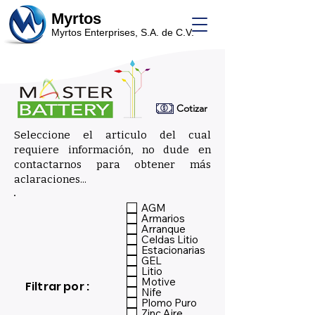
Myrtos
Myrtos Enterprises, S.A. de C.V.
Cotizar
Seleccione el articulo del cual
requiere información, no dude en
contactarnos para obtener más
aclaraciones...
_
AGM
Armarios
Arranque
Celdas Litio
Estacionarias
GEL
Litio
Motive
Filtrar por :
Nife
Plomo Puro
Zinc Aire