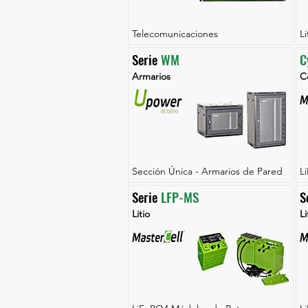
Telecomunicaciones
L
Serie 
WM
C
Armarios
Ce
Sección Única - Armarios de Pared
L
Serie 
LFP-MS
S
Litio
Li