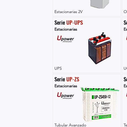
Estacionarias 2V
O
Serie 
UP-UPS
S
Estacionarias
Es
UPS
U
Serie 
UP-ZS
S
Estacionarias
Es
Tubular Avanzado
T