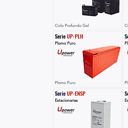
Ciclo Profundo Gel
C
Serie 
UP-PLH
S
Plomo Puro
P
Plomo Puro
P
Serie 
UP-ENSP
S
Estacionarias
Es