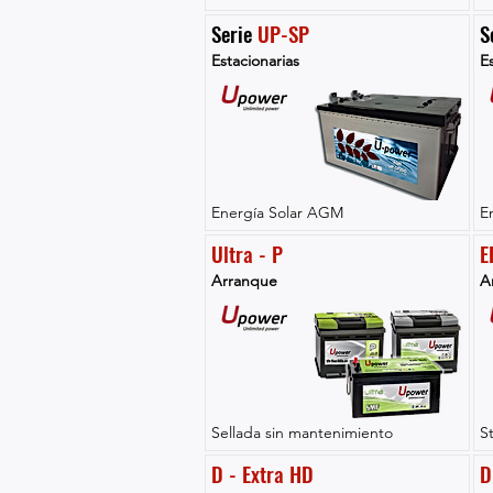
Serie 
UP-SP
S
Estacionarias
Es
Energía Solar AGM
E
Ultra - P
E
Arranque
A
Sellada sin mantenimiento
S
D - Extra HD
D