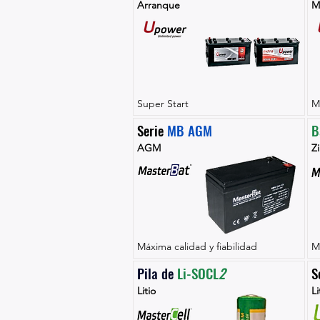
Arranque
M
Super Start
M
Serie 
MB AGM
B
AGM
Zi
Máxima calidad y fiabilidad
M
Pila de 
Li-SOCL
2
S
Litio
Li