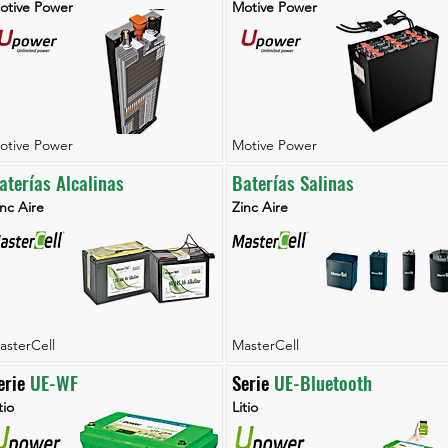
otive Power
Motive Power
otive Power
Motive Power
aterías Alcalinas
Baterías Salinas
nc Aire
Zinc Aire
asterCell
MasterCell
erie 
UE-WF
Serie 
UE-Bluetooth
tio
Litio