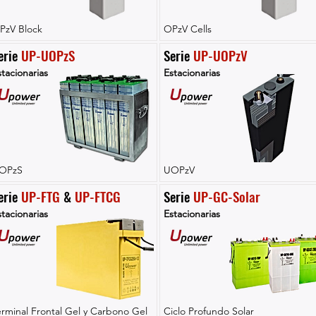
PzV Block
OPzV Cells
erie 
UP-UOPzS
Serie 
UP-UOPzV
tacionarias
Estacionarias
OPzS
UOPzV
erie 
UP-FTG
 & 
UP-FTCG
Serie 
UP-GC-Solar
tacionarias
Estacionarias
erminal Frontal Gel y Carbono Gel
Ciclo Profundo Solar