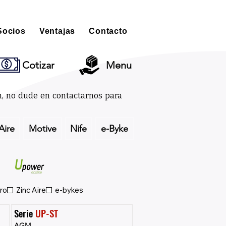
Socios
Ventajas
Contacto
Cotizar
Menu
ón, no dude en contactarnos para
Aire
Motive
Nife
e-Byke
ro
Zinc Aire
e-bykes
Serie 
UP-ST
AGM