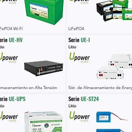
iFePO4 Wi-Fi
LiFePO4
erie 
UE-HV
Serie 
UE-I
tio
Litio
lmacenamiento en Alta Tensión
Sist. de Almacenamiento de Energ
erie 
UE-UPS
Serie 
UE-ST24
tio
Litio