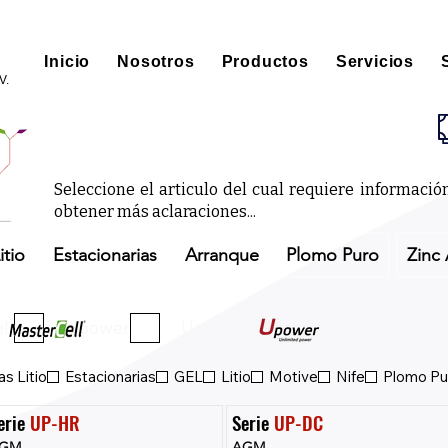
Inicio
Nosotros
Productos
Servicios
V.
Seleccione el articulo del cual requiere informaci
obtener más aclaraciones...
itio
Estacionarias
Arranque
Plomo Puro
Zinc 
ll
Upower
Upower Eco
s Litio
Estacionarias
GEL
Litio
Motive
Nife
Plomo Pu
erie 
UP-HR
Serie 
UP-DC
GM
AGM