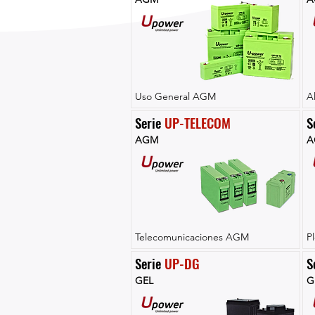
Uso General AGM
A
Serie 
UP-TELECOM
S
AGM
A
Telecomunicaciones AGM
P
Serie 
UP-DG
S
GEL
G