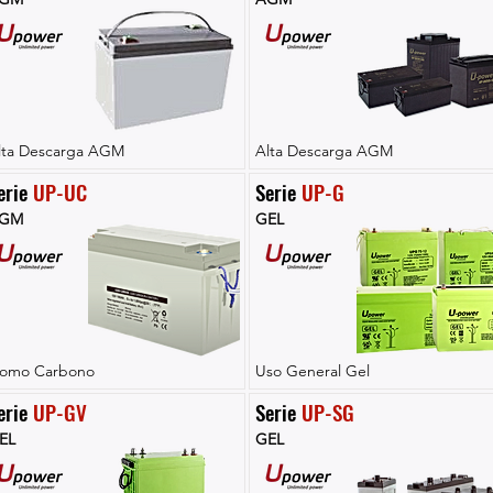
lta Descarga AGM
Alta Descarga AGM
erie 
UP-UC
Serie 
UP-G
GM
GEL
lomo Carbono
Uso General Gel
erie 
UP-GV
Serie 
UP-SG
EL
GEL