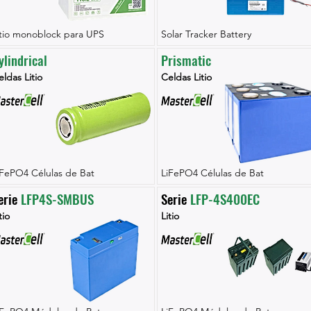
itio monoblock para UPS
Solar Tracker Battery
ylindrical
Prismatic
ldas Litio
Celdas Litio
iFePO4 Células de Bat
LiFePO4 Células de Bat
erie 
LFP4S-SMBUS
Serie 
LFP-4S400EC
tio
Litio