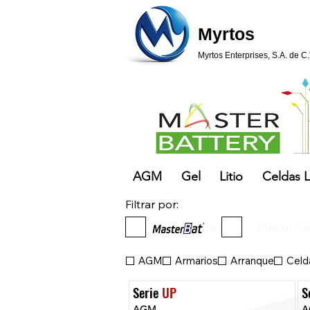
Myrtos
Myrtos Enterprises, S.A. de C.
AGM
Gel
Litio
Celdas L
Filtrar por:
MasterBat
MasterCe
_
AGM
Armarios
Arranque
Celda
Serie 
UP
S
AGM
A