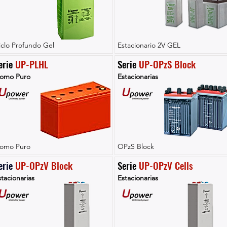
iclo Profundo Gel
Estacionario 2V GEL
erie 
UP-PLHL
Serie 
UP-OPzS Block
lomo Puro
Estacionarias
lomo Puro
OPzS Block
erie 
UP-OPzV Block
Serie 
UP-OPzV Cells
tacionarias
Estacionarias