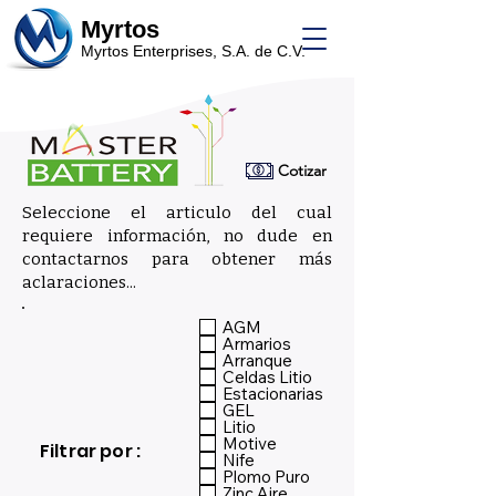
Myrtos
Myrtos Enterprises, S.A. de C.V.
Cotizar
Seleccione el articulo del cual
requiere información, no dude en
contactarnos para obtener más
aclaraciones...
_
AGM
Armarios
Arranque
Celdas Litio
Estacionarias
GEL
Litio
Motive
Filtrar por :
Nife
Plomo Puro
Zinc Aire