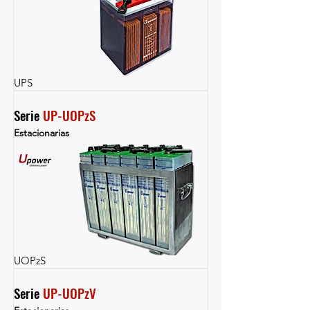
UPS
Serie 
UP-UOPzS
Estacionarias
UOPzS
Serie 
UP-UOPzV