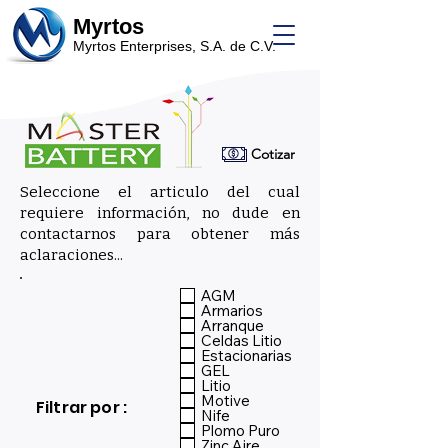
Myrtos
Myrtos Enterprises, S.A. de C.V.
Cotizar
Seleccione el articulo del cual
requiere información, no dude en
contactarnos para obtener más
aclaraciones...
_
AGM
Armarios
Arranque
Celdas Litio
Estacionarias
GEL
Litio
Motive
Filtrar por :
Nife
Plomo Puro
Zinc Aire