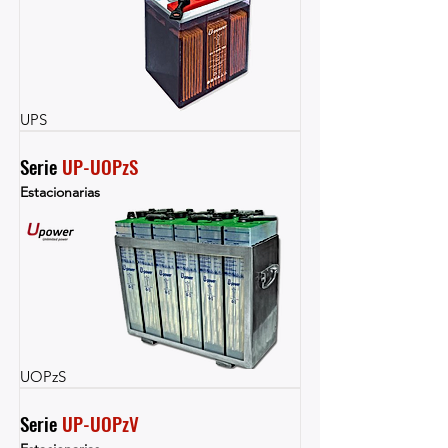
UPS
Serie 
UP-UOPzS
Estacionarias
UOPzS
Serie 
UP-UOPzV