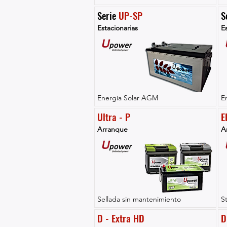
Serie 
UP-SP
S
Estacionarias
Es
Energía Solar AGM
E
Ultra - P
E
Arranque
A
Sellada sin mantenimiento
S
D - Extra HD
D