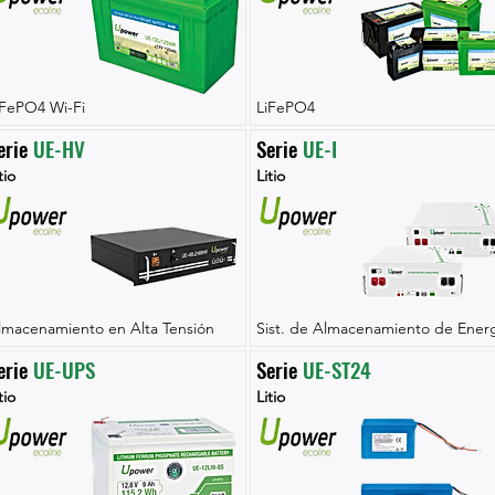
iFePO4 Wi-Fi
LiFePO4
erie 
UE-HV
Serie 
UE-I
tio
Litio
lmacenamiento en Alta Tensión
Sist. de Almacenamiento de Energ
erie 
UE-UPS
Serie 
UE-ST24
tio
Litio