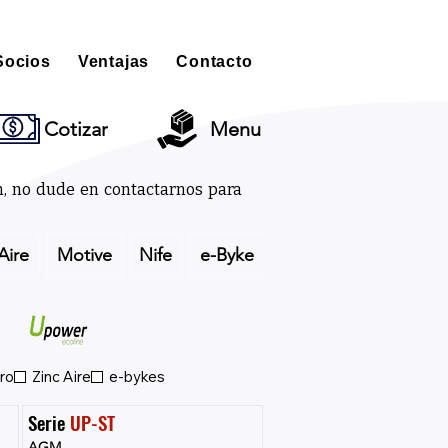
Socios
Ventajas
Contacto
Cotizar
Menu
ón, no dude en contactarnos para
Aire
Motive
Nife
e-Byke
ro
Zinc Aire
e-bykes
Serie 
UP-ST
AGM