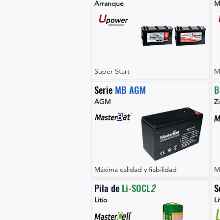
Arranque
M
Super Start
M
Serie 
MB AGM
B
AGM
Zi
Máxima calidad y fiabilidad
M
Pila de 
Li-SOCL
2
S
Litio
Li