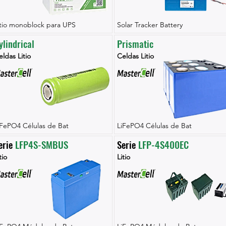
itio monoblock para UPS
Solar Tracker Battery
ylindrical
Prismatic
ldas Litio
Celdas Litio
iFePO4 Células de Bat
LiFePO4 Células de Bat
erie 
LFP4S-SMBUS
Serie 
LFP-4S400EC
tio
Litio