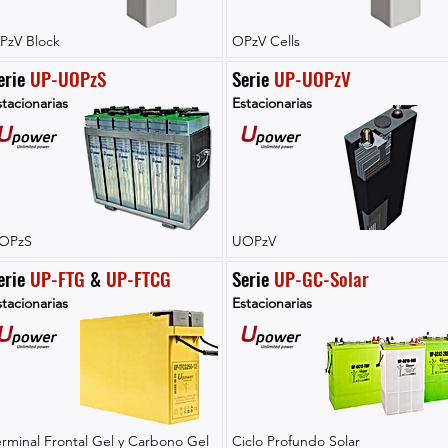
PzV Block
OPzV Cells
erie 
UP-UOPzS
Serie 
UP-UOPzV
tacionarias
Estacionarias
OPzS
UOPzV
erie 
UP-FTG
 & 
UP-FTCG
Serie 
UP-GC-Solar
tacionarias
Estacionarias
erminal Frontal Gel y Carbono Gel
Ciclo Profundo Solar