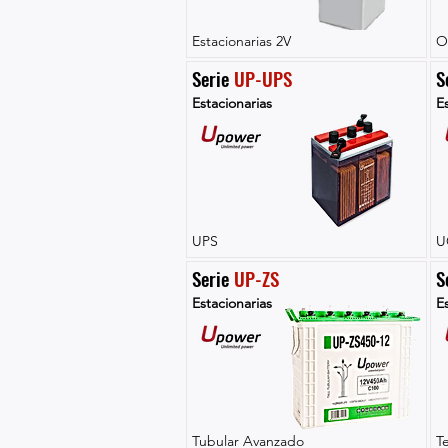
Estacionarias 2V
O
Serie 
UP-UPS
S
Estacionarias
Es
UPS
U
Serie 
UP-ZS
S
Estacionarias
Es
Tubular Avanzado
T