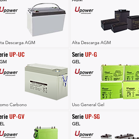
lta Descarga AGM
Alta Descarga AGM
erie 
UP-UC
Serie 
UP-G
GM
GEL
lomo Carbono
Uso General Gel
erie 
UP-GV
Serie 
UP-SG
EL
GEL