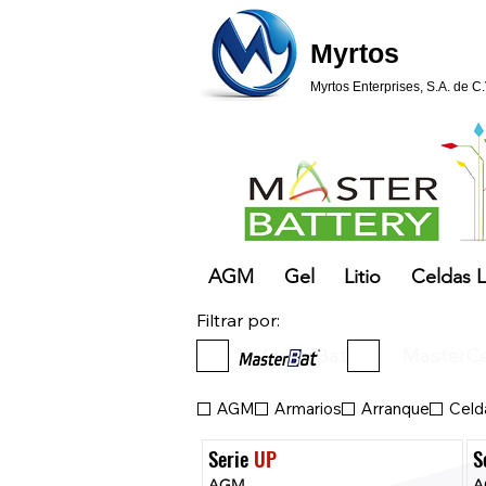
Myrtos
Myrtos Enterprises, S.A. de C.
AGM
Gel
Litio
Celdas L
Filtrar por:
MasterBat
MasterCe
_
AGM
Armarios
Arranque
Celda
Serie 
UP
S
AGM
A