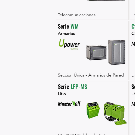
Telecomunicaciones
L
Serie 
WM
C
Armarios
Ce
Sección Única - Armarios de Pared
L
Serie 
LFP-MS
S
Litio
Li