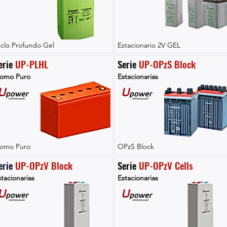
iclo Profundo Gel
Estacionario 2V GEL
erie 
UP-PLHL
Serie 
UP-OPzS Block
lomo Puro
Estacionarias
lomo Puro
OPzS Block
erie 
UP-OPzV Block
Serie 
UP-OPzV Cells
tacionarias
Estacionarias