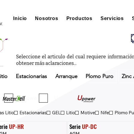
Inicio
Nosotros
Productos
Servicios
V.
Seleccione el articulo del cual requiere informaci
obtener más aclaraciones...
itio
Estacionarias
Arranque
Plomo Puro
Zinc 
ll
Upower
Upower Eco
s Litio
Estacionarias
GEL
Litio
Motive
Nife
Plomo Pu
erie 
UP-HR
Serie 
UP-DC
GM
AGM