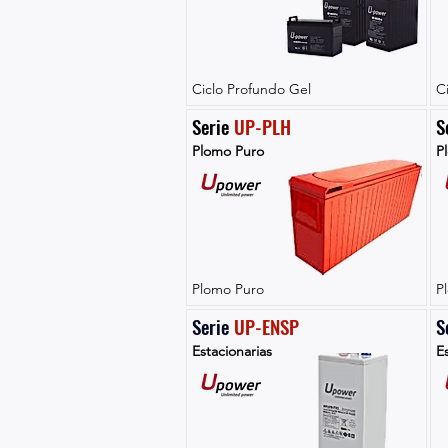
Ciclo Profundo Gel
C
Serie 
UP-PLH
S
Plomo Puro
P
Plomo Puro
P
Serie 
UP-ENSP
S
Estacionarias
Es