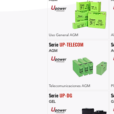
Uso General AGM
A
Serie 
UP-TELECOM
S
AGM
A
Telecomunicaciones AGM
P
Serie 
UP-DG
S
GEL
G