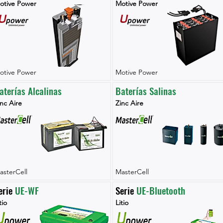
otive Power
Motive Power
otive Power
Motive Power
aterías Alcalinas
Baterías Salinas
nc Aire
Zinc Aire
asterCell
MasterCell
erie 
UE-WF
Serie 
UE-Bluetooth
tio
Litio