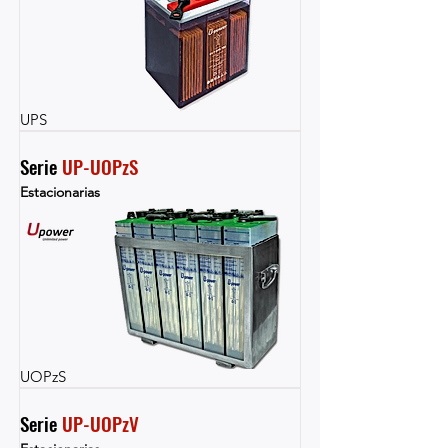
UPS
Serie 
UP-UOPzS
Estacionarias
UOPzS
Serie 
UP-UOPzV