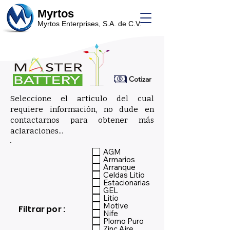
Myrtos
Myrtos Enterprises, S.A. de C.V.
Cotizar
Seleccione el articulo del cual
requiere información, no dude en
contactarnos para obtener más
aclaraciones...
_
AGM
Armarios
Arranque
Celdas Litio
Estacionarias
GEL
Litio
Motive
Filtrar por :
Nife
Plomo Puro
Zinc Aire