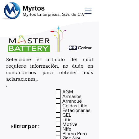
Myrtos
Myrtos Enterprises, S.A. de C.V.
Cotizar
Seleccione el articulo del cual
requiere información, no dude en
contactarnos para obtener más
aclaraciones...
_
AGM
Armarios
Arranque
Celdas Litio
Estacionarias
GEL
Litio
Motive
Filtrar por :
Nife
Plomo Puro
Zinc Aire