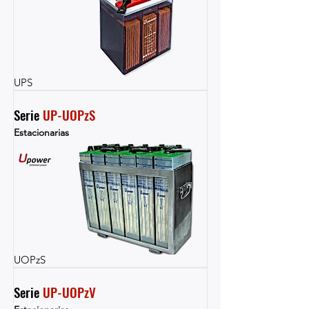
UPS
Serie 
UP-UOPzS
Estacionarias
UOPzS
Serie 
UP-UOPzV