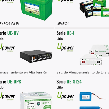
iFePO4 Wi-Fi
LiFePO4
erie 
UE-HV
Serie 
UE-I
tio
Litio
lmacenamiento en Alta Tensión
Sist. de Almacenamiento de Energ
erie 
UE-UPS
Serie 
UE-ST24
tio
Litio