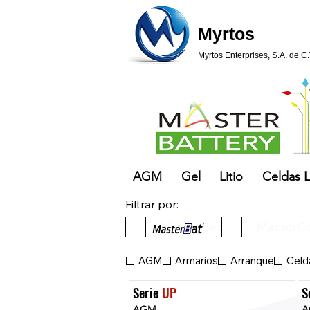
Myrtos
Myrtos Enterprises, S.A. de C.
AGM
Gel
Litio
Celdas L
Filtrar por:
MasterBat
MasterCe
_
AGM
Armarios
Arranque
Celda
Serie 
UP
S
AGM
A