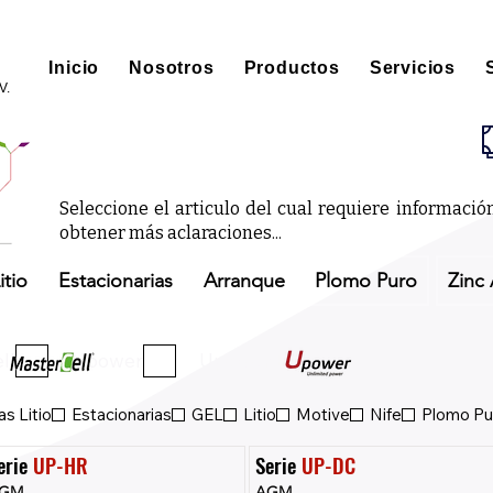
Inicio
Nosotros
Productos
Servicios
V.
Seleccione el articulo del cual requiere informaci
obtener más aclaraciones...
itio
Estacionarias
Arranque
Plomo Puro
Zinc 
ll
Upower
Upower Eco
s Litio
Estacionarias
GEL
Litio
Motive
Nife
Plomo Pu
erie 
UP-HR
Serie 
UP-DC
GM
AGM