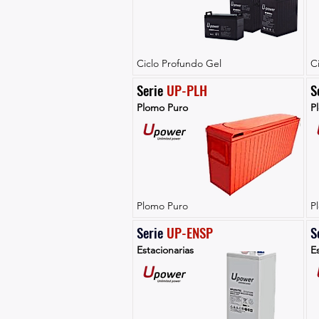
Ciclo Profundo Gel
C
Serie 
UP-PLH
S
Plomo Puro
P
Plomo Puro
P
Serie 
UP-ENSP
S
Estacionarias
Es