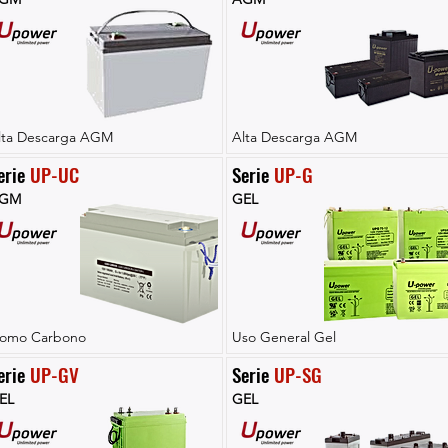
lta Descarga AGM
Alta Descarga AGM
erie 
UP-UC
Serie 
UP-G
GM
GEL
lomo Carbono
Uso General Gel
erie 
UP-GV
Serie 
UP-SG
EL
GEL