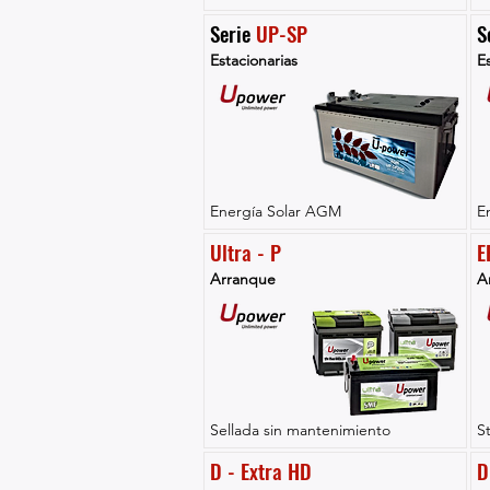
Serie 
UP-SP
S
Estacionarias
Es
Energía Solar AGM
E
Ultra - P
E
Arranque
A
Sellada sin mantenimiento
S
D - Extra HD
D