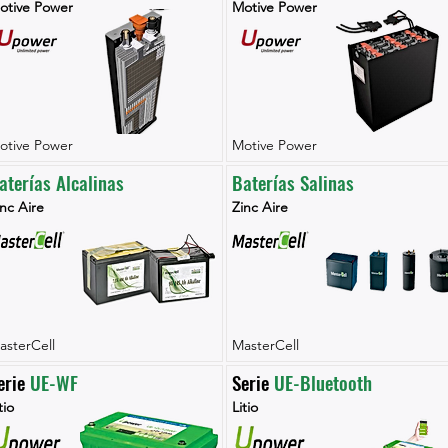
otive Power
Motive Power
otive Power
Motive Power
aterías Alcalinas
Baterías Salinas
nc Aire
Zinc Aire
asterCell
MasterCell
erie 
UE-WF
Serie 
UE-Bluetooth
tio
Litio