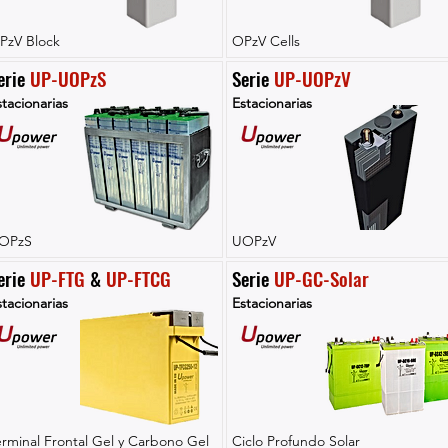
PzV Block
OPzV Cells
erie 
UP-UOPzS
Serie 
UP-UOPzV
tacionarias
Estacionarias
OPzS
UOPzV
erie 
UP-FTG
 & 
UP-FTCG
Serie 
UP-GC-Solar
tacionarias
Estacionarias
erminal Frontal Gel y Carbono Gel
Ciclo Profundo Solar