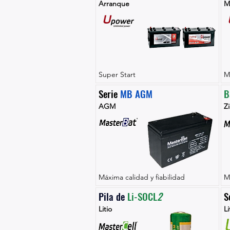
Arranque
M
Super Start
M
Serie 
MB AGM
B
AGM
Zi
Máxima calidad y fiabilidad
M
Pila de 
Li-SOCL
2
S
Litio
Li