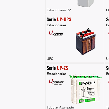
Estacionarias 2V
O
Serie 
UP-UPS
S
Estacionarias
Es
UPS
U
Serie 
UP-ZS
S
Estacionarias
Es
Tubular Avanzado
T