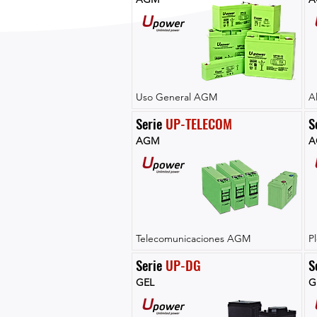
Uso General AGM
A
Serie 
UP-TELECOM
S
AGM
A
Telecomunicaciones AGM
P
Serie 
UP-DG
S
GEL
G