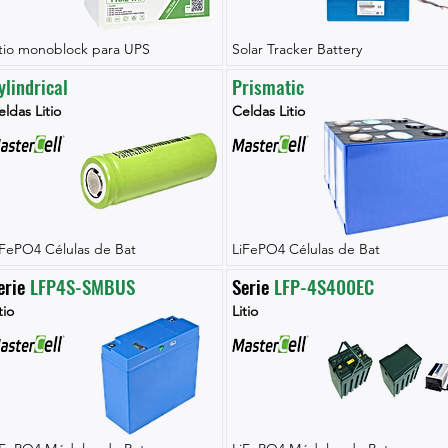
itio monoblock para UPS
Solar Tracker Battery
ylindrical
Prismatic
ldas Litio
Celdas Litio
iFePO4 Células de Bat
LiFePO4 Células de Bat
erie 
LFP4S-SMBUS
Serie 
LFP-4S400EC
tio
Litio