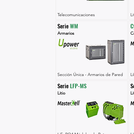
Telecomunicaciones
L
Serie 
WM
C
Armarios
Ce
Sección Única - Armarios de Pared
L
Serie 
LFP-MS
S
Litio
Li