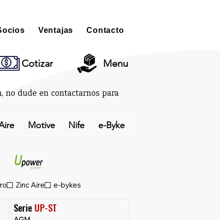
Socios
Ventajas
Contacto
Cotizar
Menu
ón, no dude en contactarnos para
Aire
Motive
Nife
e-Byke
ro
Zinc Aire
e-bykes
Serie 
UP-ST
AGM