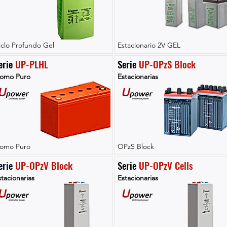
iclo Profundo Gel
Estacionario 2V GEL
erie 
UP-PLHL
Serie 
UP-OPzS Block
lomo Puro
Estacionarias
lomo Puro
OPzS Block
erie 
UP-OPzV Block
Serie 
UP-OPzV Cells
tacionarias
Estacionarias